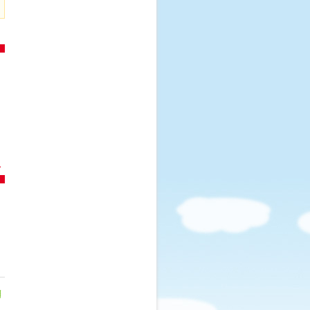
、
。
。