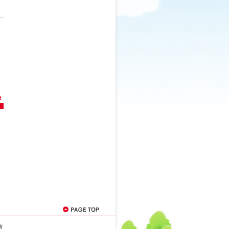
と
ま
者