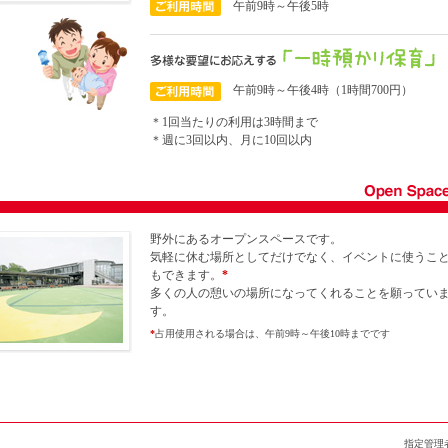
午前9時～午後5時
午前9時～午後4時（1時間700円）
＊1回当たりの利用は3時間まで
＊週に3回以内、月に10回以内
野外にあるオープンスペースです。
気軽に休む場所としてだけでなく、イベントに使うこ
もできます。
*
多くの人の憩いの場所になってくれることを願ってい
す。
*
占用使用される場合は、午前9時～午後10時までです
指定管理