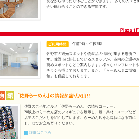
見ながらゆったり休むことができます。 多くの人々と
会い触れ合うことのできる空間です。
午前9時～午後7時
佐野市の観光スポットや物産品の情報が集まる場所で
す。佐野市に熟知しているスタッフが、市内の交通や
薦めスポットなどご案内します。様々なパンフレット
チラシも揃えております。また、「らーめんミニ博物
館」も併設しております。
佐野のご当地グルメ「佐野らーめん」の情報コーナー。
20以上のらーめん店のフィギュアを展示し、麺・具材・スープなど
店主のこだわりを紹介しています。らーめん店をお尋ねになる前に
も、ぜひお立ち寄りください。
詳細はこちら