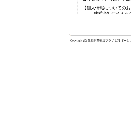
【個人情報についてのお
株式会社ケイミッ
苦情・相談窓口
受付時間：月曜日～金
TEL：03-5289-357
FAX：03-5289-356
Copyright (C) 佐野駅前交流プラザ ぱるぽーと All R
お客様が当社に個人情報
るものです。ただし、必
等が適切な状態で提供で
了承ください。
入力していただく個人情報は、S
れる暗号化技術によって
利用ください（SSL対
がありますので、ご注意
当ウェブサイトでは、Co
サイトの利用状況を把握
ンツの充実や利便性の向上
個人情報が取得されるこ
お使いのブラウザの設定に
よび受信拒否の設定などが